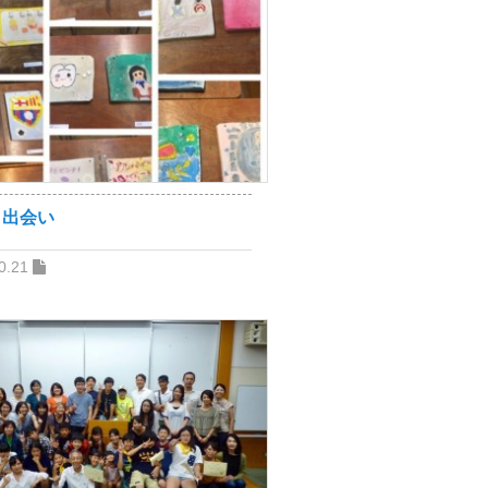
と出会い
0.21