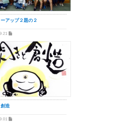
ローアップ２題の２
9.21
と創造
9.01