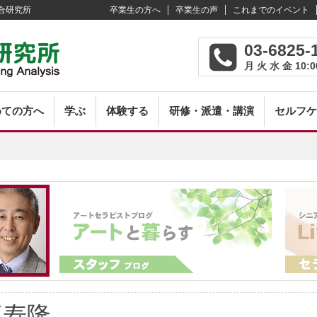
合研究所
卒業生の方へ
卒業生の声
これまでのイベント
03-6825-
月 火 水 金 10:0
めての方へ
学ぶ
体験する
研修・派遣・講演
セルフケ
嘉寿隆