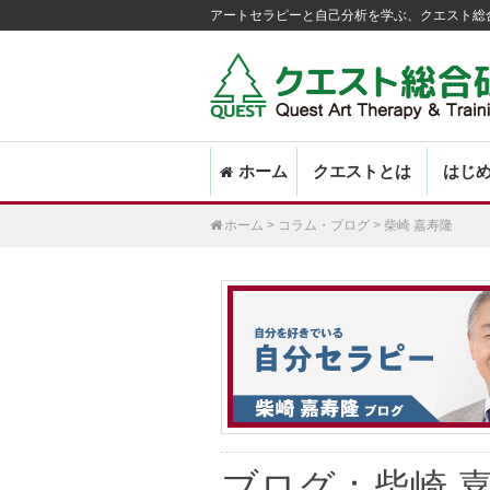
アートセラピーと自己分析を学ぶ、クエスト総
Main
SKIP
SKIP
ホーム
クエストとは
はじ
menu
TO
TO
PRIMARY
SECONDARY
ホーム
>
コラム・ブログ
>
柴崎 嘉寿隆
CONTENT
CONTENT
ブログ：
柴崎 