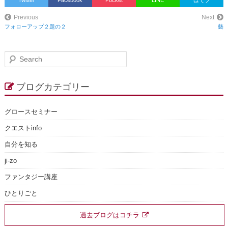
Previous
Next
フォローアップ２題の２
藝
S
e
a
r
ブログカテゴリー
c
h
グロースセミナー
クエストinfo
自分を知る
ji-zo
ファンタジー講座
ひとりごと
過去ブログはコチラ