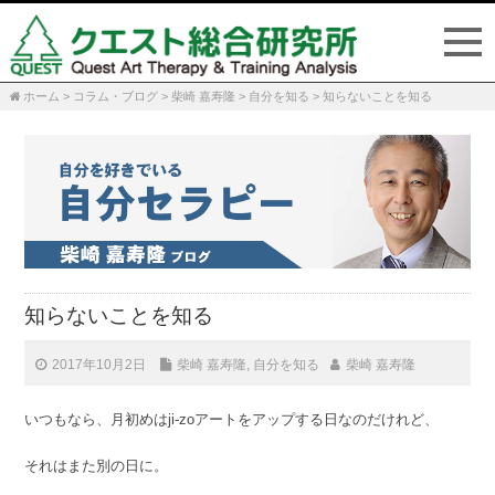
ホーム
>
コラム・ブログ
>
柴崎 嘉寿隆
>
自分を知る
>
知らないことを知る
P
n
知らないことを知る
2017年10月2日
柴崎 嘉寿隆
,
自分を知る
柴崎 嘉寿隆
いつもなら、月初めはji-zoアートをアップする日なのだけれど、
それはまた別の日に。