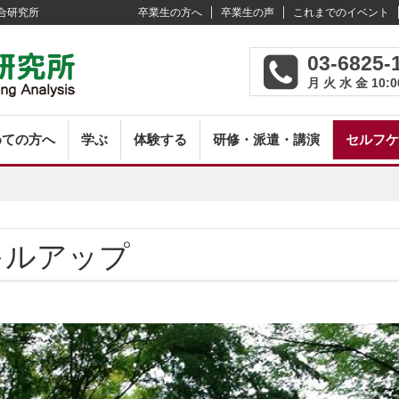
合研究所
卒業生の方へ
卒業生の声
これまでのイベント
03-6825-
月 火 水 金 10:0
めての方へ
学ぶ
体験する
研修・派遣・講演
セルフケ
キルアップ