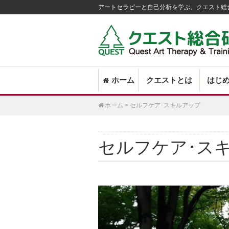
アートセラピーと自己分析を学ぶ、クエスト総
Main
SKIP
ホーム
クエストとは
はじ
menu
TO
PRIMARY
ホーム
>
セルフケア･スキルアップ
CONTENT
セルフケア･ス