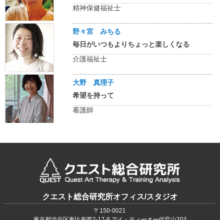
精神保健福祉士
野々宮 みちる
毎日がいつもよりちょっと楽しくなる
介護福祉士
大野 真理子
希望を持って
看護師
クエスト総合研究所オフィス/スタジオ
〒150‐0021
東京都渋谷区恵比寿西2-17-8 アイ・ティーオー代官山203