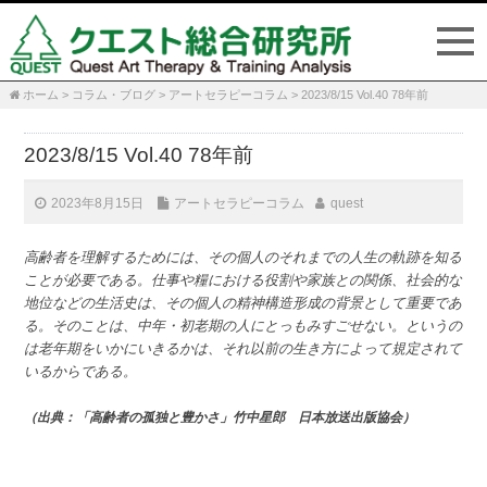
ホーム
>
コラム・ブログ
>
アートセラピーコラム
>
2023/8/15 Vol.40 78年前
P
n
2023/8/15 Vol.40 78年前
2023年8月15日
アートセラピーコラム
quest
高齢者を理解するためには、その個人のそれまでの人生の軌跡を知る
ことが必要である。仕事や糧における役割や家族との関係、社会的な
地位などの生活史は、その個人の精神構造形成の背景として重要であ
る。そのことは、中年・初老期の人にとっもみすごせない。というの
は老年期をいかにいきるかは、それ以前の生き方によって規定されて
いるからである。
（出典：「高齢者の孤独と豊かさ」竹中星郎 日本放送出版協会）