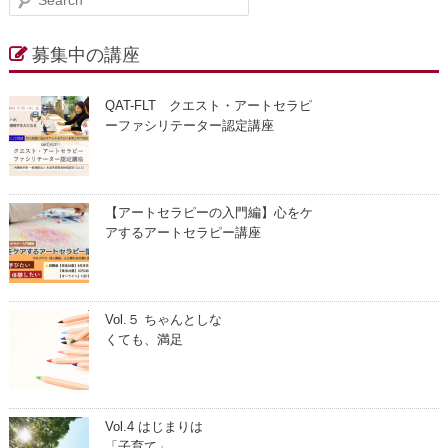
e
a
r
募集中の講座
c
h
QAT-FLT クエスト・アートセラピ
ーファシリテーター認定講座
【アートセラピーの入門編】心をケ
アするアートセラピー講座
Vol.５ ちゃんとしな
くても、満足
Vol.4 はじまりは
「子育て」