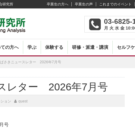
合研究所
卒業生の方へ
卒業生の声
これまでのイベント
03-6825-
月 火 水 金 10:0
めての方へ
学ぶ
体験する
研修・派遣・講演
セルフケ
ばさきニュースレター 2026年7月号
Post
レター 2026年7月号
navi
ーション
quest
7月号