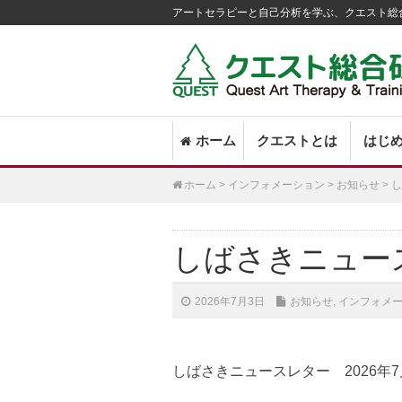
アートセラピーと自己分析を学ぶ、クエスト総
Main
SKIP
ホーム
クエストとは
はじ
menu
TO
PRIMARY
ホーム
>
インフォメーション
>
お知らせ
>
し
CONTENT
しばさきニュース
2026年7月3日
お知らせ
,
インフォメ
しばさきニュースレター 2026年