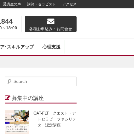
受講生の声
講師・セラピスト
アクセス
1844
0～18:00
各種お申込み・お問合せ
ア･スキルアップ
心理支援
S
gation
e
a
募集中の講座
r
c
QAT-FLT クエスト・ア
h
ートセラピーファシリテ
ーター認定講座