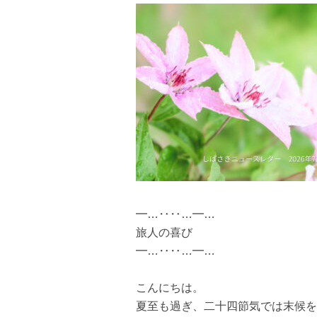
━…‥‥…━…
旅人の喜び
━…‥‥…━…
こんにちは。
夏至も過ぎ、二十四節気では末候を