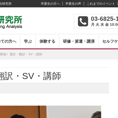
合研究所
卒業生の方へ
卒業生の声
これまでのイベント
03-6825-
月 火 水 金 10:0
めての方へ
学ぶ
体験する
研修・派遣・講演
セルフケ
募集》通訳・翻訳・SV・講師
Post
翻訳・SV・講師
navi