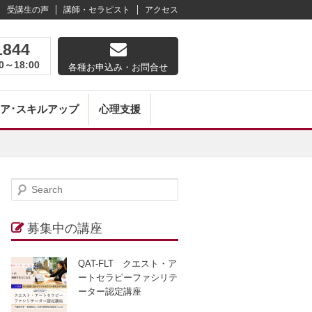
受講生の声
講師・セラピスト
アクセス
1844
0～18:00
各種お申込み・お問合せ
ア･スキルアップ
心理支援
S
gation
e
a
募集中の講座
r
c
QAT-FLT クエスト・ア
h
ートセラピーファシリテ
ーター認定講座