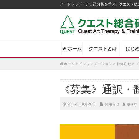
アートセラピーと自己分析を学ぶ、クエスト総
Main
SKIP
ホーム
クエストとは
はじ
menu
TO
PRIMARY
ホーム
>
インフォメーション
>
お知らせ
>
《
CONTENT
《募集》通訳・
2016年10月26日
お知らせ
quest