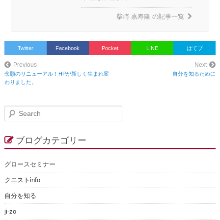
柴崎 嘉寿隆
の記事一覧
Twitter
Facebook
Pocket
LINE
はてブ
Previous
Next
念願のリニューアル！HPが新しく生まれ変
自分を知るために
わりました。
S
e
a
r
ブログカテゴリー
c
h
グロースセミナー
クエストinfo
自分を知る
ji-zo