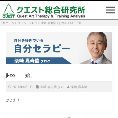
ホーム
>
コラム・ブログ
>
柴崎 嘉寿隆
>
ji-zo
>
ji-zo 「始」
P
n
ji-zo 「始」
2016年6月1日
柴崎 嘉寿隆
,
ji-zo
柴崎 嘉寿隆
はじまり