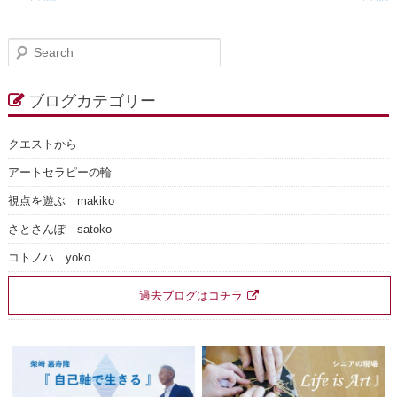
S
e
a
r
ブログカテゴリー
c
h
クエストから
アートセラピーの輪
視点を遊ぶ makiko
さとさんぽ satoko
コトノハ yoko
過去ブログはコチラ