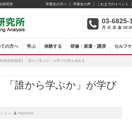
合研究所
卒業生の方へ
卒業生の声
これまでのイベント
03-6825-
月 火 水 金 10:0
めての方へ
学ぶ
体験する
研修・派遣・講演
セルフケ
秋新講座開講】「誰から学ぶか」が学びの質を決める
Post
】「誰から学ぶか」が学び
navi
ーション
higashiya