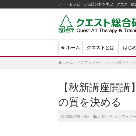
アートセラピーと自己分析を学ぶ、クエスト総
Main
SKIP
ホーム
クエストとは
はじ
menu
TO
PRIMARY
ホーム
>
インフォメーション
>
お知らせ
>
【
CONTENT
【秋新講座開講
の質を決める
2025年9月9日
お知らせ
,
インフォメ