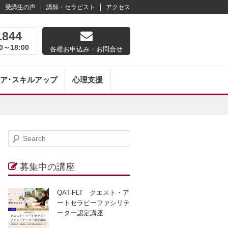
受講生の声
講師・セラピスト
アクセス
1844
0～18:00
各種お申込み・お問合せ
ア･スキルアップ
心理支援
S
gation
e
a
募集中の講座
r
c
QAT-FLT クエスト・ア
h
ートセラピーファシリテ
ーター認定講座